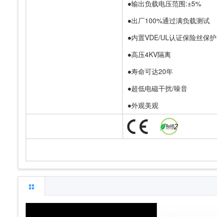
●输出负载电压范围:±5%
●出厂100%通过满负载测试
●内置VDE/UL认证保险丝保护
●高压4KV隔离
●寿命可达20年
●超低电磁干扰/噪音
●外观美观