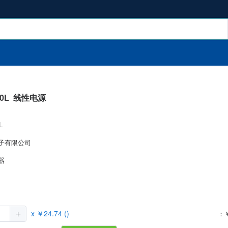
50L
线性电源
L
子有限公司
器
）
x ￥24.74 ()
：￥