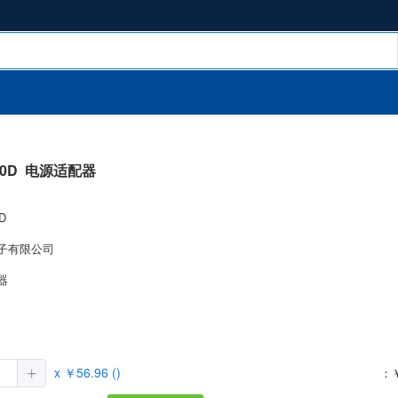
00D
电源适配器
D
子有限公司
器
）
x ￥56.96 ()
：￥