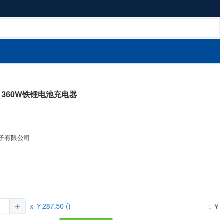
360W铁锂电池充电器
子有限公司
）
x ￥287.50 ()
：￥ 