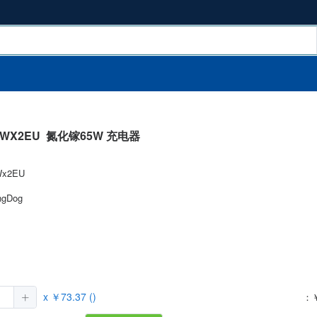
5WX2EU
氮化镓65W 充电器
Wx2EU
ngDog
）
x ￥73.37 ()
：￥